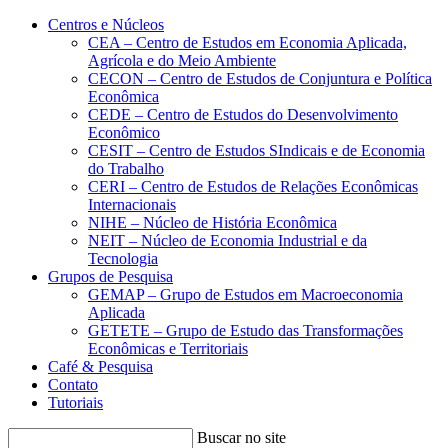
Conteúdo principal
Menu principal
Rodapé
Centros e Núcleos
CEA – Centro de Estudos em Economia Aplicada,
Agrícola e do Meio Ambiente
CECON – Centro de Estudos de Conjuntura e Política
Econômica
CEDE – Centro de Estudos do Desenvolvimento
Econômico
CESIT – Centro de Estudos SIndicais e de Economia
do Trabalho
CERI – Centro de Estudos de Relações Econômicas
Internacionais
NIHE – Núcleo de História Econômica
NEIT – Núcleo de Economia Industrial e da
Tecnologia
Grupos de Pesquisa
GEMAP – Grupo de Estudos em Macroeconomia
Aplicada
GETETE – Grupo de Estudo das Transformações
Econômicas e Territoriais
Café & Pesquisa
Contato
Tutoriais
Buscar no site