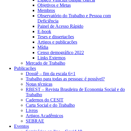
Objetivos e Metas
Membros
Observatório do Trabalho e Pessoa com
Deficiência
Painel de Acesso Rápido
E-book
Teses e dissertações
Artigos e publicações
Mídia
Censo demográfico 2022
Links Externos
Mercado de Trabalho
Publicações
Dossiê – fim da escala 6×1
Trabalho para todas as pessoas: é possível?
Notas técnicas
RBEST – Revista Brasileira de Economia Social e do
Trabalho
Cadernos do CESIT
Carta Social e do Trabalho
Livros
Artigos Acadêmicos
SEBRAE
Eventos