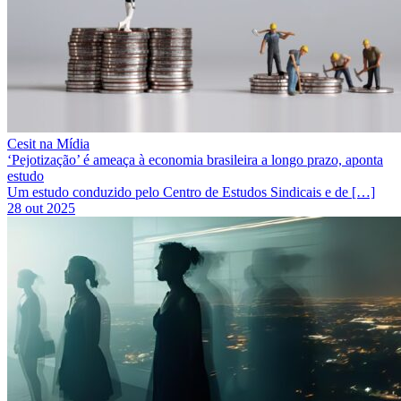
Cesit na Mídia
‘Pejotização’ é ameaça à economia brasileira a longo prazo, aponta
estudo
Um estudo conduzido pelo Centro de Estudos Sindicais e de […]
28 out 2025