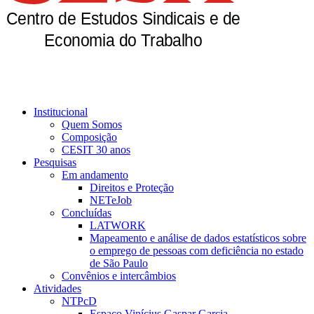
Institucional
Quem Somos
Composição
CESIT 30 anos
Pesquisas
Em andamento
Direitos e Proteção
NETeJob
Concluídas
LATWORK
Mapeamento e análise de dados estatísticos sobre
o emprego de pessoas com deficiência no estado
de São Paulo
Convênios e intercâmbios
Atividades
NTPcD
Espaço Vinícius Gaspar Garcia