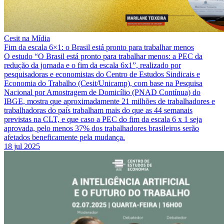
Cesit na Mídia
Fim da escala 6×1: o Brasil está pronto para trabalhar menos
O estudo “O Brasil está pronto para trabalhar menos: a PEC da
redução da jornada e o fim da escala 6x1”, realizado por
pesquisadoras e economistas do Centro de Estudos Sindicais e
Economia do Trabalho (Cesit/Unicamp), com base na Pesquisa
Nacional por Amostragem de Domicílio (PNAD Contínua) do
IBGE, mostra que aproximadamente 21 milhões de trabalhadores e
trabalhadoras do país trabalham mais do que as 44 semanais
previstas na CLT, e que caso a PEC do fim da escala 6 x 1 seja
aprovada, pelo menos 37% dos trabalhadores brasileiros serão
afetados beneficamente pela mudança.
18 jul 2025