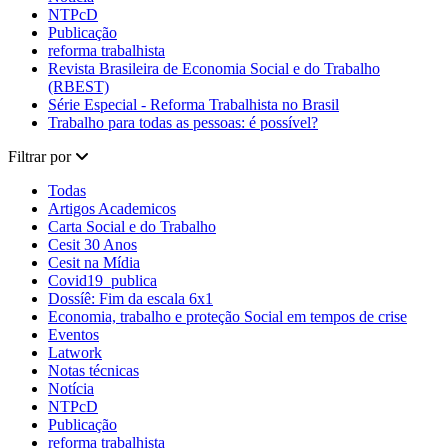
NTPcD
Publicação
reforma trabalhista
Revista Brasileira de Economia Social e do Trabalho
(RBEST)
Série Especial - Reforma Trabalhista no Brasil
Trabalho para todas as pessoas: é possível?
Filtrar por
Todas
Artigos Academicos
Carta Social e do Trabalho
Cesit 30 Anos
Cesit na Mídia
Covid19_publica
Dossíê: Fim da escala 6x1
Economia, trabalho e proteção Social em tempos de crise
Eventos
Latwork
Notas técnicas
Notícia
NTPcD
Publicação
reforma trabalhista