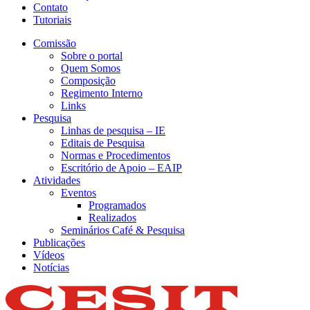
Contato
Tutoriais
Comissão
Sobre o portal
Quem Somos
Composição
Regimento Interno
Links
Pesquisa
Linhas de pesquisa – IE
Editais de Pesquisa
Normas e Procedimentos
Escritório de Apoio – EAIP
Atividades
Eventos
Programados
Realizados
Seminários Café & Pesquisa
Publicações
Vídeos
Notícias