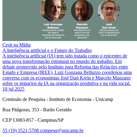
Cesit na Mídia
A Inteligência artificial e o Futuro do Trabalho
A inteligência artificial (IA) tem sido tratada como o epicentro de
uma nova transformação estrutural no mundo do trabalho. Em
debate promovido pelo Instituto para Reforma das Relações entre
Estado e Empresa (IREE), Luiz Gonzaga Belluzzo coordenou uma
conversa com os economistas José Dari Krein e Marcelo Manzano
sobre os impactos da IA na organização produtiva e na vida social.
18 jul 2025
Comissão de Pesquisa - Instituto de Economia - Unicamp
Rua Pitágoras, 353 - Barão Geraldo
CEP 13083-857 - Campinas/SP
55 (19) 3521-5708
compesq@unicamp.br
Link para o Facebook