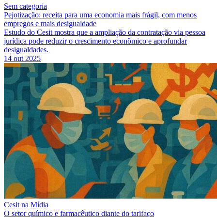
Sem categoria
Pejotização: receita para uma economia mais frágil, com menos
empregos e mais desigualdade
Estudo do Cesit mostra que a ampliação da contratação via pessoa
jurídica pode reduzir o crescimento econômico e aprofundar
desigualdades.
14 out 2025
Cesit na Mídia
O setor químico e farmacêutico diante do tarifaço