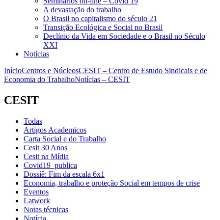
Seminários on-line – Covid 19
A devastação do trabalho
O Brasil no capitalismo do século 21
Transição Ecológica e Social no Brasil
Declínio da Vida em Sociedade e o Brasil no Século
XXI
Notícias
Início
Centros e Núcleos
CESIT – Centro de Estudo Sindicais e de
Economia do Trabalho
Notícias – CESIT
CESIT
Todas
Artigos Academicos
Carta Social e do Trabalho
Cesit 30 Anos
Cesit na Mídia
Covid19_publica
Dossíê: Fim da escala 6x1
Economia, trabalho e proteção Social em tempos de crise
Eventos
Latwork
Notas técnicas
Notícia